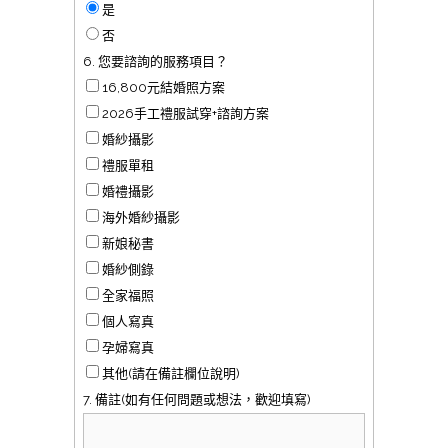
是
否
6. 您要諮詢的服務項目？
16,800元結婚照方案
2026手工禮服試穿+諮詢方案
婚紗攝影
禮服單租
婚禮攝影
海外婚紗攝影
新娘秘書
婚紗側錄
全家福照
個人寫真
孕婦寫真
其他(請在備註欄位說明)
7. 備註(如有任何問題或想法，歡迎填寫)