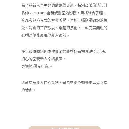
為了給新人們更好的軟硬體設施，特別商請旅法設計
名師Russ Lam 全新規劃室內影樓，風格結合了輕工
業風和包洛克式的古典美學，再加上攝影師敏銳的視
覺、認真的工作態度、卓越的技術，一輯完美無瑕的
結婚照便能展現於新人眼前。
多年來風華絕色婚禮事業始終堅持著初衷[專業.完美]
細心的呈現新人幸福氛圍，
更獲頒[優良店家]。
成就更多新人們的笑容，是風華絕色婚禮事業最幸福
的使命。