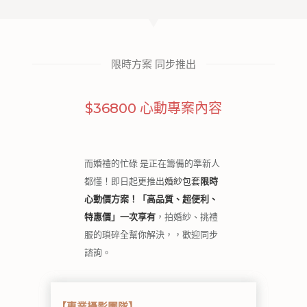
限時方案 同步推出
$36800 心動專案內容
而婚禮的忙碌 是正在籌備的準新人
都懂！即日起更推出
婚紗包套
限時
心動價方案！「高品質、超便利、
特惠價」一次享有
，拍婚紗、挑禮
服的瑣碎全幫你解決，，歡迎同步
諮詢。
【專業攝影團隊】