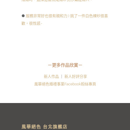
●
服務非常好也很有親和力:) 挑了一件白色裸紗很喜
歡，很性感~
－更多作品欣賞－
新人作品
｜
新人好評分享
風華絕色婚禮事業Facebook粉絲專頁
風華絕色 台北旗艦店