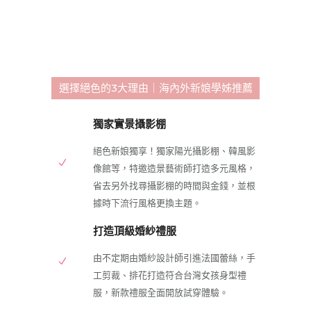
選擇絕色的3大理由｜海內外新娘學姊推薦
獨家實景攝影棚
絕色新娘獨享！獨家陽光攝影棚、韓風影
像館等，特邀造景藝術師打造多元風格，
省去另外找尋攝影棚的時間與金錢，並根
據時下流行風格更換主題。
打造頂級婚紗禮服
由不定期由婚紗設計師引進法國蕾絲，手
工剪裁、排花打造符合台灣女孩身型禮
服，新款禮服全面開放試穿體驗。