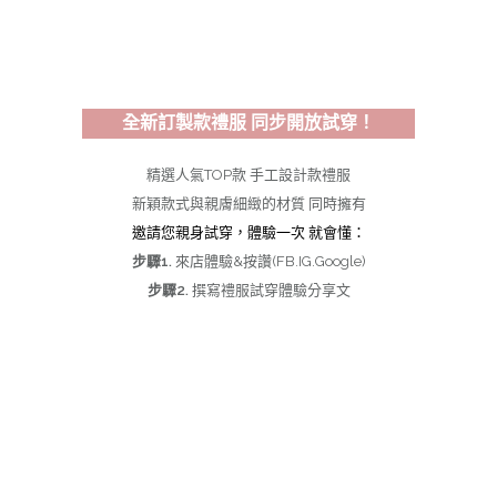
全新訂製款禮服 同步開放試穿！
精選人氣TOP款 手工設計款禮服
新穎款式與
親膚細緻的材質
同時擁有
邀請您親身試穿，體驗一次 就會懂：
步驟1.
來店體驗&按讚(FB.IG.Google)
步驟2.
撰寫禮服試穿體驗分享文