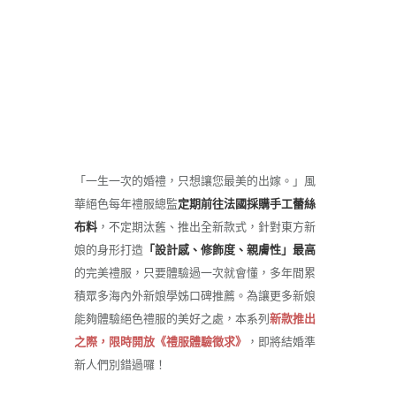
「一生一次的婚禮，只想讓您最美的出嫁。」風
華絕色每年禮服總監
定期前往法國採購手工蕾絲
布料
，不定期汰舊、推出全新款式，針對東方新
娘的身形打造
「設計感、修飾度、親膚性」最高
的完美禮服，只要體驗過一次就會懂，多年間累
積眾多海內外新娘學姊口碑推薦。為讓更多新娘
能夠體驗絕色禮服的美好之處，本系列
新款推出
之際，限時開放《禮服體驗徵求》
，即將結婚準
新人們別錯過囉！