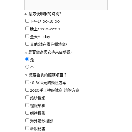
4. 您方便聯繫的時間?
下午13:00-18:00
晚上18:00-22:00
全天All day
其他(請在備註欄填寫)
5. 是否需為您安排來店參觀?
是
否
6. 您要諮詢的服務項目？
16,800元結婚照方案
2026手工禮服試穿+諮詢方案
婚紗攝影
禮服單租
婚禮攝影
海外婚紗攝影
新娘秘書