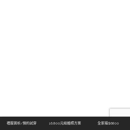
禮服賞析/預約試穿
16,800元結婚照方案
全家福$6800