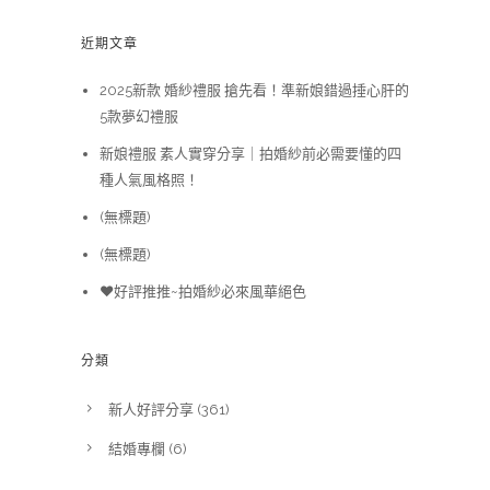
近期文章
2025新款 婚紗禮服 搶先看！準新娘錯過捶心肝的
5款夢幻禮服
新娘禮服 素人實穿分享｜拍婚紗前必需要懂的四
種人氣風格照！
(無標題)
(無標題)
❤️好評推推~拍婚紗必來風華絕色
分類
新人好評分享
(361)
結婚專欄
(6)