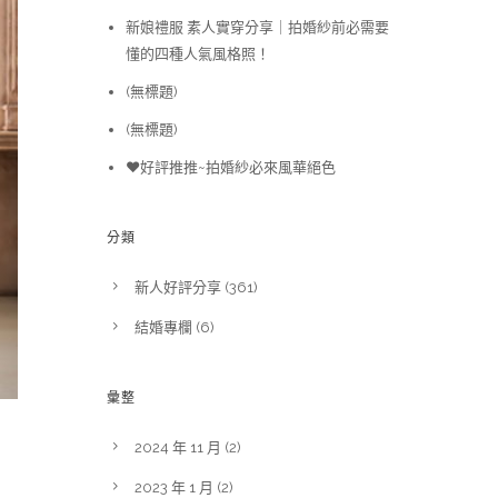
新娘禮服 素人實穿分享｜拍婚紗前必需要
懂的四種人氣風格照！
(無標題)
(無標題)
❤️好評推推~拍婚紗必來風華絕色
分類
新人好評分享
(361)
結婚專欄
(6)
彙整
2024 年 11 月
(2)
2023 年 1 月
(2)