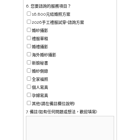
6. 您要諮詢的服務項目？
16,800元結婚照方案
2026手工禮服試穿+諮詢方案
婚紗攝影
禮服單租
婚禮攝影
海外婚紗攝影
新娘秘書
婚紗側錄
全家福照
個人寫真
孕婦寫真
其他(請在備註欄位說明)
7. 備註(如有任何問題或想法，歡迎填寫)