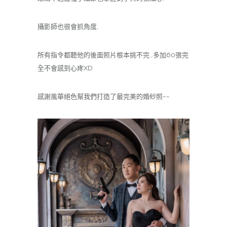
攝影師也很會抓角度,
所有指令都聽他的後面照片根本挑不完…多加60張完
全不會感到心疼XD
感謝風華絕色幫我們打造了最完美的婚紗照~~