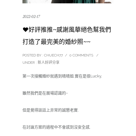
2022-02-17
❤️好評推推~感謝風華絕色幫我們
打造了最完美的婚紗照~~
POSTED BY : CHUECH77
/
0 COMMENTS
/
UNDER :
新人好評分享
第一次接觸婚紗就遇到晴晴姐,實在是很Lucky,
雖然我們是在展場認識的~
但是覺得談話上非常的誠懇老實,
在討論方案的過程中不會感到沒安全感,