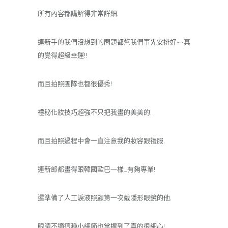
所有內容都講解得非常詳細,
連新手的我們沒想到的問題都幫我們事先安排好~~真
的覺得超級幸運!!
而且拍照團隊也都很優秀!
禮秘化妝技巧超強不只把我畫的美美的,
而且拍照過程中會一直注意我的妝容跟禮服,
連新郎都畫得跟韓國歐巴一樣…有夠專業!
還準備了人工淚液照顧第一次戴隱形眼鏡的他,
眼睛不適這種小細節也掌握到了真的很細心!